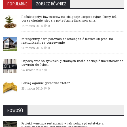
POPULARNE
ZOBACZ RÓWNIEŻ
Rośnie apetyt inwestorów na obligacje korporacyjne. Firmy też
coraz chętniej sięgają po tę formę finansowania
15 marca 2016
0
Inteligentny dom pozwala zaoszczędzić nawet 30 proc. na
rachunkach za ogrzewanie
21 marca 2016
0
Uspokojenie na rynkach globalnych może zachęcić inwestorów do
powrotu do Polski
24 marca 2016
0
Polskę ogarnie gorączka złota?
28 marca 2016
0
NOWOŚĆI
Projekt wnętrza restauracji – jak połączyć estetykę z
funkcjonalnością i przepisami sanitarnymi?