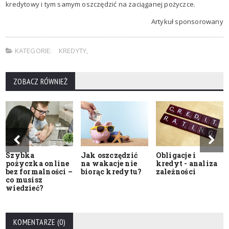
kredytowy i tym samym oszczędzić na zaciąganej pożyczce.
Artykuł sponsorowany
KATEGORIE:
KREDYTY
,
ZOBACZ RÓWNIEŻ
Szybka
Jak oszczędzić
Obligacje i
pożyczka online
na wakacje nie
kredyt - analiza
bez formalności –
biorąc kredytu?
zależności
co musisz
wiedzieć?
KOMENTARZE (0)