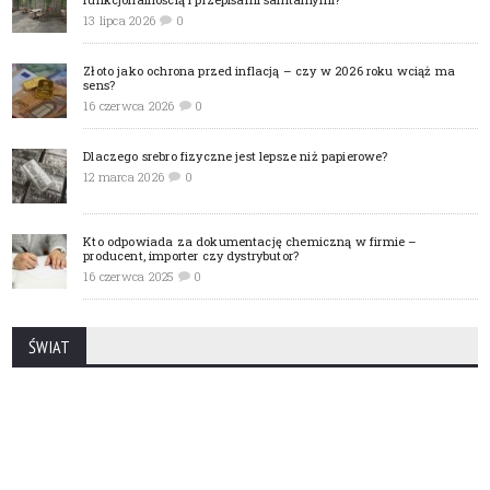
13 lipca 2026
0
Złoto jako ochrona przed inflacją – czy w 2026 roku wciąż ma
sens?
16 czerwca 2026
0
Dlaczego srebro fizyczne jest lepsze niż papierowe?
12 marca 2026
0
Kto odpowiada za dokumentację chemiczną w firmie –
producent, importer czy dystrybutor?
16 czerwca 2025
0
ŚWIAT