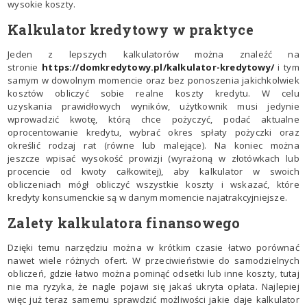
wysokie koszty.
Kalkulator kredytowy w praktyce
Jeden z lepszych kalkulatorów można znaleźć na
stronie
https://domkredytowy.pl/kalkulator-kredytowy/
i tym
samym w dowolnym momencie oraz bez ponoszenia jakichkolwiek
kosztów obliczyć sobie realne koszty kredytu. W celu
uzyskania prawidłowych wyników, użytkownik musi jedynie
wprowadzić kwotę, którą chce pożyczyć, podać aktualne
oprocentowanie kredytu, wybrać okres spłaty pożyczki oraz
określić rodzaj rat (równe lub malejące). Na koniec można
jeszcze wpisać wysokość prowizji (wyrażoną w złotówkach lub
procencie od kwoty całkowitej), aby kalkulator w swoich
obliczeniach mógł obliczyć wszystkie koszty i wskazać, które
kredyty konsumenckie są w danym momencie najatrakcyjniejsze.
Zalety kalkulatora finansowego
Dzięki temu narzędziu można w krótkim czasie łatwo porównać
nawet wiele różnych ofert. W przeciwieństwie do samodzielnych
obliczeń, gdzie łatwo można pominąć odsetki lub inne koszty, tutaj
nie ma ryzyka, że nagle pojawi się jakaś ukryta opłata. Najlepiej
więc już teraz samemu sprawdzić możliwości jakie daje kalkulator