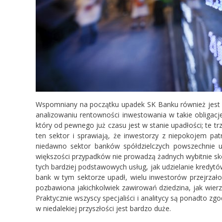
Wspomniany na początku upadek SK Banku również jest
analizowaniu rentowności inwestowania w takie obligacje.
który od pewnego już czasu jest w stanie upadłości; te t
ten sektor i sprawiają, że inwestorzy z niepokojem patr
niedawno sektor banków spółdzielczych powszechnie uw
większości przypadków nie prowadzą żadnych wybitnie sko
tych bardziej podstawowych usług, jak udzielanie kredyt
bank w tym sektorze upadł, wielu inwestorów przejrzało 
pozbawiona jakichkolwiek zawirowań dziedzina, jak wierzy
Praktycznie wszyscy specjaliści i analitycy są ponadto z
w niedalekiej przyszłości jest bardzo duże.