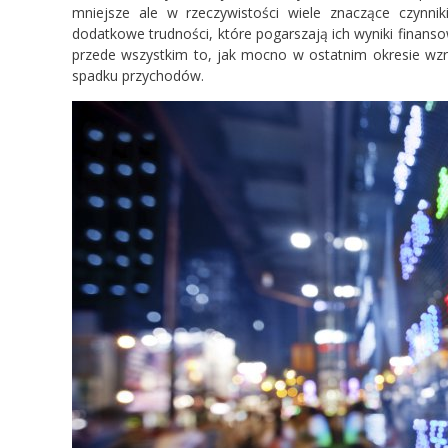
mniejsze ale w rzeczywistości wiele znaczące czynni
dodatkowe trudności, które pogarszają ich wyniki finan
przede wszystkim to, jak mocno w ostatnim okresie wzro
spadku przychodów.