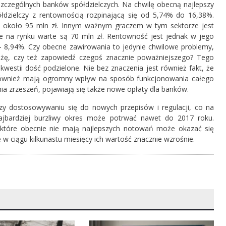
szczególnych banków spółdzielczych. Na chwilę obecną najlepszy
dzielczy z rentownością rozpinającą się od 5,74% do 16,38%.
ci około 95 mln zł. Innym ważnym graczem w tym sektorze jest
ne na rynku warte są 70 mln zł. Rentowność jest jednak w jego
% - 8,94%. Czy obecne zawirowania to jedynie chwilowe problemy,
nżę, czy też zapowiedź czegoś znacznie poważniejszego? Tego
kwestii dość podzielone. Nie bez znaczenia jest również fakt, że
również mają ogromny wpływ na sposób funkcjonowania całego
ia zrzeszeń, pojawiają się także nowe opłaty dla banków.
zy dostosowywaniu się do nowych przepisów i regulacji, co na
ajbardziej burzliwy okres może potrwać nawet do 2017 roku.
 które obecnie nie mają najlepszych notowań może okazać się
w ciągu kilkunastu miesięcy ich wartość znacznie wzrośnie.