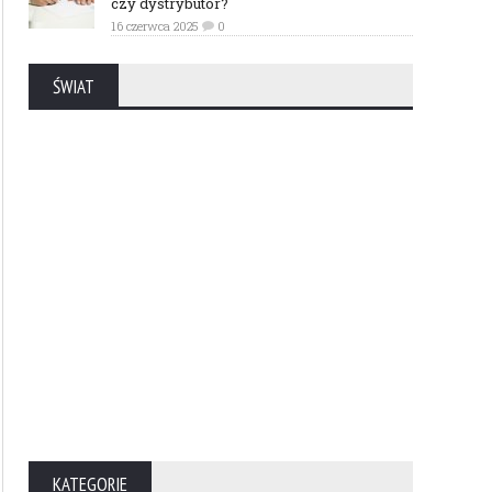
czy dystrybutor?
16 czerwca 2025
0
ŚWIAT
KATEGORIE