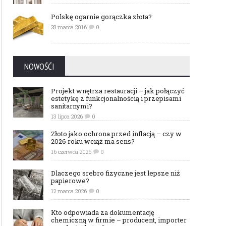
Polskę ogarnie gorączka złota?
28 marca 2016
0
NOWOŚĆI
Projekt wnętrza restauracji – jak połączyć
estetykę z funkcjonalnością i przepisami
sanitarnymi?
13 lipca 2026
0
Złoto jako ochrona przed inflacją – czy w
2026 roku wciąż ma sens?
16 czerwca 2026
0
Dlaczego srebro fizyczne jest lepsze niż
papierowe?
12 marca 2026
0
Kto odpowiada za dokumentację
chemiczną w firmie – producent, importer