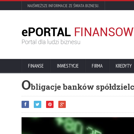
NAJŚWIEŻSZE INFORMACJE ZE ŚWIATA BIZNESU.
FINANSE
INWESTYCJE
FIRMA
KREDYTY
O
bligacje banków spółdziel