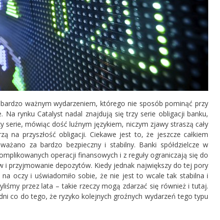
 bardzo ważnym wydarzeniem, którego nie sposób pominąć przy
 Na rynku Catalyst nadal znajdują się trzy serie obligacji banku,
rzy serie, mówiąc dość luźnym językiem, niczym zjawy straszą cały
zą na przyszłość obligacji. Ciekawe jest to, że jeszcze całkiem
ażano za bardzo bezpieczny i stabilny. Banki spółdzielcze w
mplikowanych operacji finansowych i z reguły ograniczają się do
ów i przyjmowanie depozytów. Kiedy jednak największy do tej pory
na oczy i uświadomiło sobie, że nie jest to wcale tak stabilna i
liśmy przez lata – takie rzeczy mogą zdarzać się również i tutaj.
godni co do tego, że ryzyko kolejnych groźnych wydarzeń tego typu