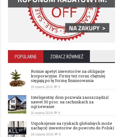
POPULARNE
ZOBACZ RÓWNIEŻ
Rośnie apetyt inwestorów na obligacje
korporacyjne. Firmy też coraz chętniej
sięgają po tę formę finansowania
15 marca 2016
0
Inteligentny dom pozwala zaoszczędzić
nawet 30 proc. na rachunkach za
ogrzewanie
21 marca 2016
0
Uspokojenie na rynkach globalnych może
zachęcić inwestorów do powrotu do Polski
24 marca 2016
0