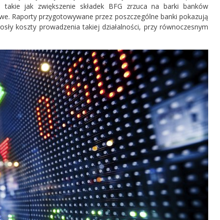
ki takie jak zwiększenie składek BFG zrzuca na barki banków
sowe. Raporty przygotowywane przez poszczególne banki pokazują
sły koszty prowadzenia takiej działalności, przy równoczesnym