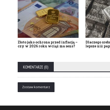
Złoto jako ochrona przed inflacją –
Dlaczego srebr
czy w 2026 roku wciąż ma sens?
lepsze niż pa
KOMENTARZE (0)
Zostaw komentarz