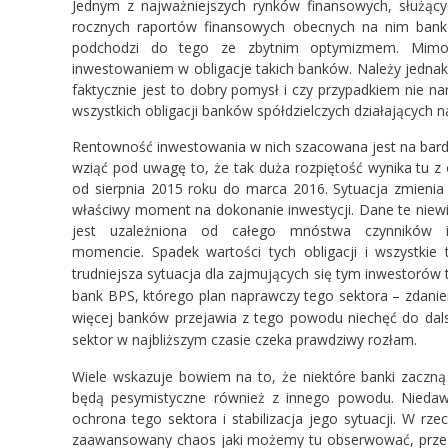
Jednym z najważniejszych rynków finansowych, służącyc
rocznych raportów finansowych obecnych na nim bank
podchodzi do tego ze zbytnim optymizmem. Mimo w
inwestowaniem w obligacje takich banków. Należy jednak 
faktycznie jest to dobry pomysł i czy przypadkiem nie n
wszystkich obligacji banków spółdzielczych działających n
Rentowność inwestowania w nich szacowana jest na bar
wziąć pod uwagę to, że tak duża rozpiętość wynika tu 
od sierpnia 2015 roku do marca 2016. Sytuacja zmienia 
właściwy moment na dokonanie inwestycji. Dane te niewi
jest uzależniona od całego mnóstwa czynników 
momencie.
Spadek wartości tych obligacji i wszystki
trudniejsza sytuacja dla zajmujących się tym inwestoró
bank BPS, którego plan naprawczy tego sektora – zdanie
więcej banków przejawia z tego powodu niechęć do dalsz
sektor w najbliższym czasie czeka prawdziwy rozłam.
Wiele wskazuje bowiem na to, że niektóre banki zaczną
będą pesymistyczne również z innego powodu. Niedaw
ochrona tego sektora i stabilizacja jego sytuacji. W rz
zaawansowany chaos jaki możemy tu obserwować, przez c