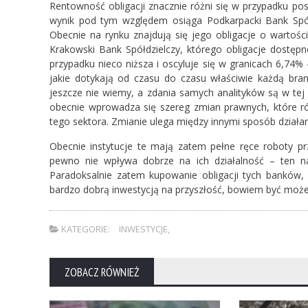
Rentowność obligacji znacznie różni się w przypadku po
wynik pod tym względem osiąga Podkarpacki Bank Spół
Obecnie na rynku znajdują się jego obligacje o wartoś
Krakowski Bank Spółdzielczy, którego obligacje dostęp
przypadku nieco niższa i oscyluje się w granicach 6,74
jakie dotykają od czasu do czasu właściwie każdą bra
jeszcze nie wiemy, a zdania samych analityków są w tej 
obecnie wprowadza się szereg zmian prawnych, które 
tego sektora. Zmianie ulega między innymi sposób działan
Obecnie instytucje te mają zatem pełne ręce roboty pr
pewno nie wpływa dobrze na ich działalność – ten n
Paradoksalnie zatem kupowanie obligacji tych banków,
bardzo dobrą inwestycją na przyszłość, bowiem być może 
KATEGORIE:
INWESTYCJE
,
ZOBACZ RÓWNIEŻ