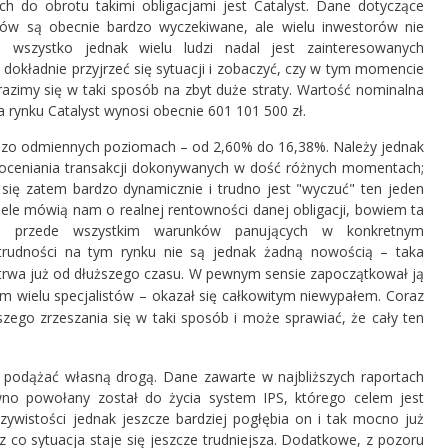
h do obrotu takimi obligacjami jest Catalyst. Dane dotyczące
ów są obecnie bardzo wyczekiwane, ale wielu inwestorów nie
szystko jednak wielu ludzi nadal jest zainteresowanych
dokładnie przyjrzeć się sytuacji i zobaczyć, czy w tym momencie
arazimy się w taki sposób na zbyt duże straty. Wartość nominalna
a rynku Catalyst wynosi obecnie 601 101 500 zł.
dzo odmiennych poziomach – od 2,60% do 16,38%. Należy jednak
z oceniania transakcji dokonywanych w dość różnych momentach;
się zatem bardzo dynamicznie i trudno jest "wyczuć" ten jeden
ele mówią nam o realnej rentowności danej obligacji, bowiem ta
i przede wszystkim warunków panujących w konkretnym
e trudności na tym rynku nie są jednak żadną nowością – taka
w trwa już od dłuższego czasu. W pewnym sensie zapoczątkował ją
m wielu specjalistów – okazał się całkowitym niewypałem. Coraz
ego zrzeszania się w taki sposób i może sprawiać, że cały ten
 podążać własną drogą. Dane zawarte w najbliższych raportach
no powołany został do życia system IPS, którego celem jest
eczywistości jednak jeszcze bardziej pogłębia on i tak mocno już
o sytuacja staje się jeszcze trudniejsza. Dodatkowe, z pozoru