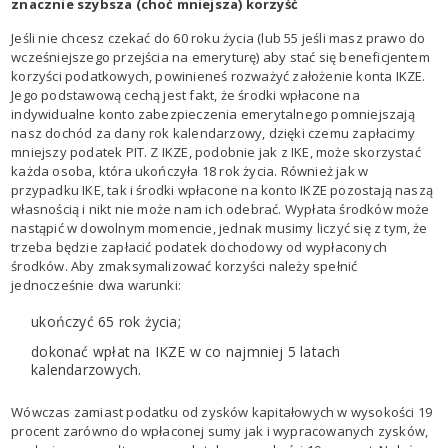
znacznie szybsza (choć mniejsza) korzyść
Jeśli nie chcesz czekać do 60 roku życia (lub 55 jeśli masz prawo do
wcześniejszego przejścia na emeryturę) aby stać się beneficjentem
korzyści podatkowych, powinieneś rozważyć założenie konta IKZE.
Jego podstawową cechą jest fakt, że środki wpłacone na
indywidualne konto zabezpieczenia emerytalnego pomniejszają
nasz dochód za dany rok kalendarzowy, dzięki czemu zapłacimy
mniejszy podatek PIT. Z IKZE, podobnie jak z IKE, może skorzystać
każda osoba, która ukończyła 18 rok życia. Również jak w
przypadku IKE, tak i środki wpłacone na konto IKZE pozostają naszą
własnością i nikt nie może nam ich odebrać. Wypłata środków może
nastąpić w dowolnym momencie, jednak musimy liczyć się z tym, że
trzeba będzie zapłacić podatek dochodowy od wypłaconych
środków. Aby zmaksymalizować korzyści należy spełnić
jednocześnie dwa warunki:
ukończyć 65 rok życia;
dokonać wpłat na IKZE w co najmniej 5 latach
kalendarzowych.
Wówczas zamiast podatku od zysków kapitałowych w wysokości 19
procent zarówno do wpłaconej sumy jak i wypracowanych zysków,