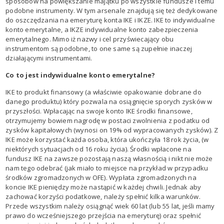
sposobów na powiększanie majątku po wszystkie fundusze i temu
podobne instrumenty. W tym arsenale znajdują się też dedykowane
do oszczędzania na emeryturę konta IKE i IKZE. IKE to indywidualne
konto emerytalne, a IKZE indywidualne konto zabezpieczenia
emerytalnego. Mimo iż nazwy i cel przyświecający obu
instrumentom są podobne, to one same są zupełnie inaczej
działającymi instrumentami.
Co to jest indywidualne konto emerytalne?
IKE to produkt finansowy (a właściwie opakowanie dobrane do
danego produktu) który pozwala na osiągnięcie sporych zysków w
przyszłości. Wpłacając na swoje konto IKE środki finansowe,
otrzymujemy bowiem nagrodę w postaci zwolnienia z podatku od
zysków kapitałowych (wynosi on 19% od wypracowanych zysków). Z
IKE może korzystać każda osoba, która ukończyła 18 rok życia, (w
niektórych sytuacjach od 16 roku życia). Środki wpłacone na
fundusz IKE na zawsze pozostają naszą własnością i nikt nie może
nam tego odebrać (jak miało to miejsce na przykład w przypadku
środków zgromadzonych w OFE). Wypłata zgromadzonych na
koncie IKE pieniędzy może nastąpić w każdej chwili. Jednak aby
zachować korzyści podatkowe, należy spełnić kilka warunków.
Przede wszystkim należy osiągnąć wiek 60 lat (lub 55 lat, jeśli mamy
prawo do wcześniejszego przejścia na emeryturę) oraz spełnić