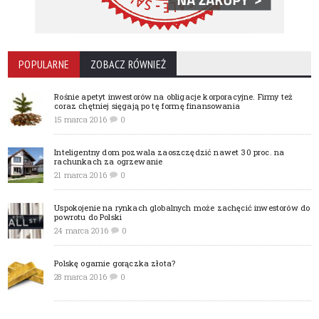
POPULARNE
ZOBACZ RÓWNIEŻ
Rośnie apetyt inwestorów na obligacje korporacyjne. Firmy też
coraz chętniej sięgają po tę formę finansowania
15 marca 2016
0
Inteligentny dom pozwala zaoszczędzić nawet 30 proc. na
rachunkach za ogrzewanie
21 marca 2016
0
Uspokojenie na rynkach globalnych może zachęcić inwestorów do
powrotu do Polski
24 marca 2016
0
Polskę ogarnie gorączka złota?
28 marca 2016
0