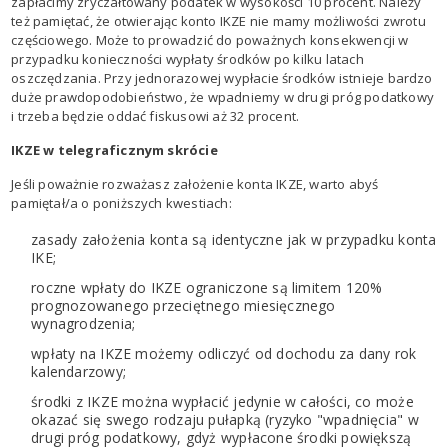
zapłacimy zryczałtowany podatek w wysokości 10 procent. Należy
też pamiętać, że otwierając konto IKZE nie mamy możliwości zwrotu
częściowego. Może to prowadzić do poważnych konsekwencji w
przypadku konieczności wypłaty środków po kilku latach
oszczędzania. Przy jednorazowej wypłacie środków istnieje bardzo
duże prawdopodobieństwo, że wpadniemy w drugi próg podatkowy
i trzeba będzie oddać fiskusowi aż 32 procent.
IKZE w telegraficznym skrócie
Jeśli poważnie rozważasz założenie konta IKZE, warto abyś
pamiętał/a o poniższych kwestiach:
zasady założenia konta są identyczne jak w przypadku konta
IKE;
roczne wpłaty do IKZE ograniczone są limitem 120%
prognozowanego przeciętnego miesięcznego
wynagrodzenia;
wpłaty na IKZE możemy odliczyć od dochodu za dany rok
kalendarzowy;
środki z IKZE można wypłacić jedynie w całości, co może
okazać się swego rodzaju pułapką (ryzyko "wpadnięcia" w
drugi próg podatkowy, gdyż wypłacone środki powiększą