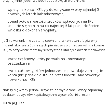
przynajmniej jeden z dwóch dodatkowych warunków:
wpłaty na konto IKE były dokonywane w przynajmniej 5
dowolnych latach kalendarzowych;
ponad połowa wartości środków wpłaconych na IKE
znajdzie się na nim na co najmniej 5 lat przed złożeniem
wniosku o dokonanie wypłaty.
Jeśli te warunki nie zostaną spełnione, a koniecznie będziemy
musieli skorzystać z naszych pieniędzy zgromadzonych na koncie
IKE, to oczywiście możemy skorzystać z którejś z dwóch możliwości:
zwrot częściowy, który pozwala na kontynuację
oszczędzania;
zwrot całkowity, który jednocześnie powoduje zamknięcie
konta (nic jednak nie stoi na przeszkodzie, aby otworzyć
nowe konto IKE).
Należy się wtedy jednak liczyć, że od wypłaconej kwoty zapłacimy
podatek od zysków kapitałowych w wysokości 19 procent.
IKE w pigułce