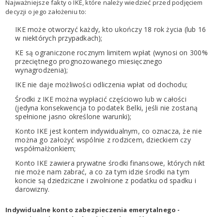
Najważniejsze fakty o IKE, które należy wiedzieć przed podjęciem
decyzji o jego założeniu to:
IKE może otworzyć każdy, kto ukończy 18 rok życia (lub 16
w niektórych przypadkach);
KE są ograniczone rocznym limitem wpłat (wynosi on 300%
przeciętnego prognozowanego miesięcznego
wynagrodzenia);
IKE nie daje możliwości odliczenia wpłat od dochodu;
Środki z IKE można wypłacić częściowo lub w całości
(jedyna konsekwencja to podatek Belki, jeśli nie zostaną
spełnione jasno określone warunki);
Konto IKE jest kontem indywidualnym, co oznacza, że nie
można go założyć wspólnie z rodzicem, dzieckiem czy
współmałżonkiem;
Konto IKE zawiera prywatne środki finansowe, których nikt
nie może nam zabrać, a co za tym idzie środki na tym
koncie są dziedziczne i zwolnione z podatku od spadku i
darowizny.
Indywidualne konto zabezpieczenia emerytalnego -