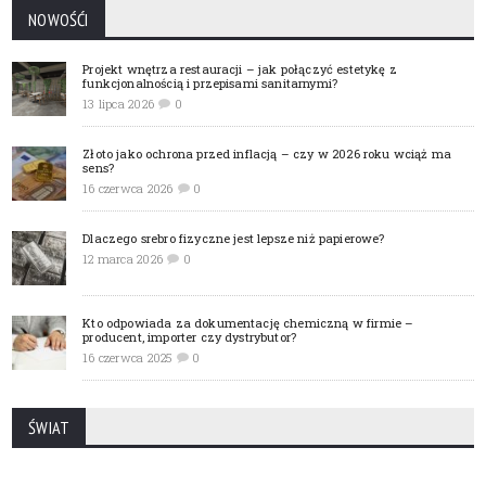
NOWOŚĆI
Projekt wnętrza restauracji – jak połączyć estetykę z
funkcjonalnością i przepisami sanitarnymi?
13 lipca 2026
0
Złoto jako ochrona przed inflacją – czy w 2026 roku wciąż ma
sens?
16 czerwca 2026
0
Dlaczego srebro fizyczne jest lepsze niż papierowe?
12 marca 2026
0
Kto odpowiada za dokumentację chemiczną w firmie –
producent, importer czy dystrybutor?
16 czerwca 2025
0
ŚWIAT