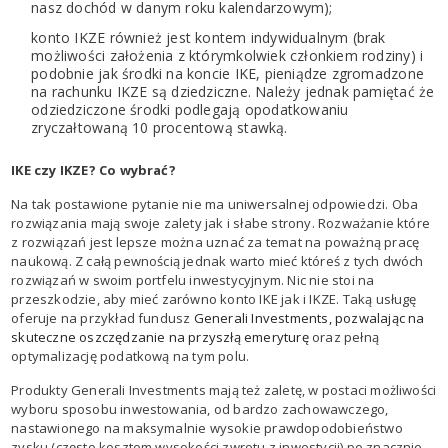
nasz dochód w danym roku kalendarzowym);
konto IKZE również jest kontem indywidualnym (brak
możliwości założenia z którymkolwiek członkiem rodziny) i
podobnie jak środki na koncie IKE, pieniądze zgromadzone
na rachunku IKZE są dziedziczne. Należy jednak pamiętać że
odziedziczone środki podlegają opodatkowaniu
zryczałtowaną 10 procentową stawką.
IKE czy IKZE? Co wybrać?
Na tak postawione pytanie nie ma uniwersalnej odpowiedzi. Oba
rozwiązania mają swoje zalety jak i słabe strony. Rozważanie które
z rozwiązań jest lepsze można uznać za temat na poważną pracę
naukową. Z całą pewnością jednak warto mieć któreś z tych dwóch
rozwiązań w swoim portfelu inwestycyjnym. Nic nie stoi na
przeszkodzie, aby mieć zarówno konto IKE jak i IKZE. Taką usługę
oferuje na przykład fundusz
Generali Investments, pozwalając na
skuteczne oszczędzanie na przyszłą emeryturę
oraz pełną
optymalizację podatkową na tym polu.
Produkty Generali Investments mają też zaletę, w postaci możliwości
wyboru sposobu inwestowania, od bardzo zachowawczego,
nastawionego na maksymalnie wysokie prawdopodobieństwo
zysku (często kosztem wysokości zwrotu z inwestycji) po znacznie