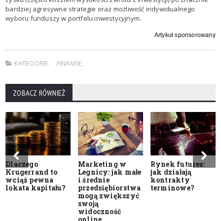
bardziej agresywne strategie oraz możliwość indywidualnego
wyboru funduszy w portfelu inwestycyjnym.
Artykuł sponsorowany
KATEGORIE:
FINANSE
,
ZOBACZ RÓWNIEŻ
Dlaczego
Marketing w
Rynek futures:
Krugerrand to
Legnicy: jak małe
jak działają
wciąż pewna
i średnie
kontrakty
lokata kapitału?
przedsiębiorstwa
terminowe?
mogą zwiększyć
swoją
widoczność
online