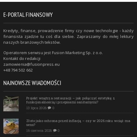
E-PORTAL FINANSOWY
Kredyty, finanse, prowadzenie firmy czy nowe technologie - każdy
finansista zjadzie tu coś dla siebie. Zapraszamy do miłej lektury
naszych branżowych tekstów.
Operatorem serwisu jest Fusion Marketing Sp. z o.o.
Kontakt do redakcji
zamowienia@fusionpress.eu
+48 794 502 662
NAJNOWSZE WIADOMOŚCI
Projekt wnętrza restauracji – jak połączyć estetykę z
funkcjonalnością i przepisami sanitarnymi?
13 lipca 2026
0
Złoto jako ochrona przed inflacją – czy w 2026 roku wciąż ma
sens?
16 czerwca 2026
0