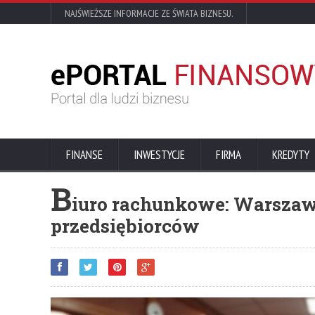
NAJŚWIEŻSZE INFORMACJE ZE ŚWIATA BIZNESU.
FINANSE
INWESTYCJE
FIRMA
KREDYTY
B
iuro rachunkowe: Warszawa
przedsiębiorców