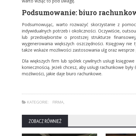
warto wziąć to pod uwagę.
Podsumowanie: biuro rachunkowe
Podsumowując, warto rozważyć skorzystanie z pomocy
indywidualnych potrzeb i okoliczności. Oczywiście, outso
lub przedsiębiorstw o prostszej strukturze finansow
wygenerowania większych oszczędności. Księgowy nie t
także wskaże możliwości zastosowania ulg oraz wesprze 
Dla większych firm lub spółek cywilnych usługi księgow
koniecznością. Jeżeli chcesz, aby usługi rachunkowe były
możliwości, jakie daje biuro rachunkowe.
KATEGORIE:
FIRMA
,
ZOBACZ RÓWNIEŻ