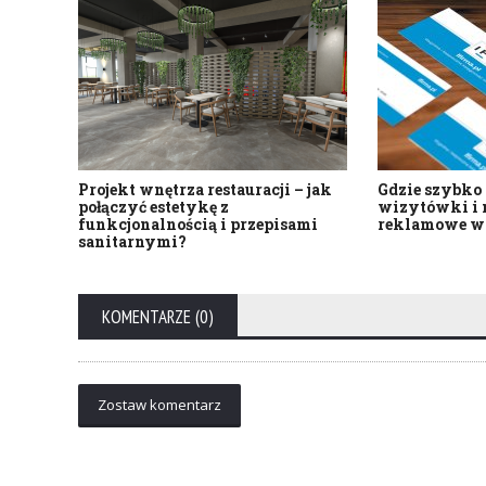
Projekt wnętrza restauracji – jak
Gdzie szybk
połączyć estetykę z
wizytówki i 
funkcjonalnością i przepisami
reklamowe w
sanitarnymi?
KOMENTARZE (0)
Zostaw komentarz