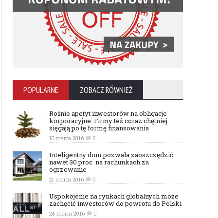
POPULARNE
ZOBACZ RÓWNIEŻ
Rośnie apetyt inwestorów na obligacje
korporacyjne. Firmy też coraz chętniej
sięgają po tę formę finansowania
15 marca 2016
0
Inteligentny dom pozwala zaoszczędzić
nawet 30 proc. na rachunkach za
ogrzewanie
21 marca 2016
0
Uspokojenie na rynkach globalnych może
zachęcić inwestorów do powrotu do Polski
24 marca 2016
0