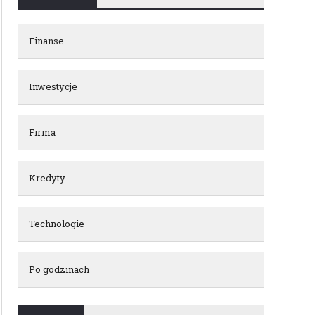
Finanse
Inwestycje
Biuro rachunkowe Warszawa -
Błędy w księgowości - c
Firma
kiedy warto nawiązać
jakie są kary?
współpracę?
Kredyty
Technologie
Po godzinach