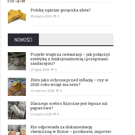
Polskę ogarnie gorączka złota?
28 marca 2016
0
NOWOŚĆI
Projekt wnętrza restauracji – jak połączyć
estetykę z funkcjonalnością i przepisami
sanitarnymi?
13 lipca 2026
0
Złoto jako ochrona przed inflacją – czy w
2026 roku wciąż ma sens?
16 czerwca 2026
0
Dlaczego srebro fizyczne jest lepsze niż
papierowe?
12 marca 2026
0
Kto odpowiada za dokumentację
chemiczną w firmie – producent, importer