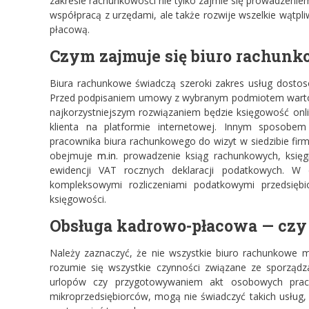
zakresie rachunkowości nie tylko zajmie się prowadzeni
współpracą z urzędami, ale także rozwije wszelkie wątp
płacową.
Czym zajmuje się
biuro rachunk
Biura rachunkowe świadczą szeroki zakres usług dostos
Przed podpisaniem umowy z wybranym podmiotem warto 
najkorzystniejszym rozwiązaniem będzie księgowość onli
klienta na platformie internetowej. Innym sposobem
pracownika biura rachunkowego do wizyt w siedzibie fir
obejmuje
m.in
. prowadzenie ksiąg rachunkowych, księ
ewidencji VAT rocznych deklaracji podatkowych. W
kompleksowymi rozliczeniami podatkowymi przedsięb
księgowości.
Obsługa kadrowo-płacowa — czy 
Należy zaznaczyć, że nie wszystkie biuro rachunkowe m
rozumie się wszystkie czynności związane ze sporząd
urlopów czy przygotowywaniem akt osobowych praco
mikroprzedsiębiorców, mogą nie świadczyć takich usług,