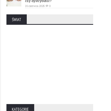
czy dystrybutor?
16 czerwca 2025
0
ŚWIAT
KATEGORIE