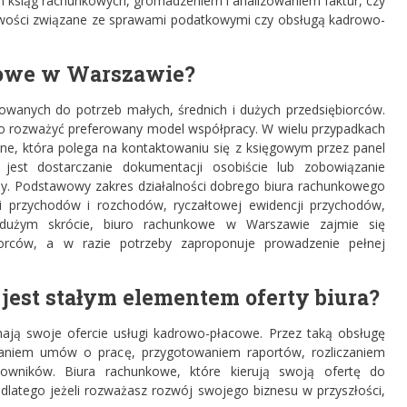
em ksiąg rachunkowych, gromadzeniem i analizowaniem faktur, czy
liwości związane ze sprawami podatkowymi czy obsługą kadrowo-
owe w Warszawie
?
owanych do potrzeb małych, średnich i dużych przedsiębiorców.
rozważyć preferowany model współpracy. W wielu przypadkach
ne, która polega na kontaktowaniu się z księgowym przez panel
 jest dostarczanie dokumentacji osobiście lub zobowiązanie
my. Podstawowy zakres działalności dobrego biura rachunkowego
gi przychodów i rozchodów, ryczałtowej ewidencji przychodów,
 dużym skrócie, biuro rachunkowe w Warszawie zajmie się
iorców, a w razie potrzeby zaproponuje prowadzenie pełnej
jest stałym elementem oferty biura?
ają swoje ofercie usługi kadrowo-płacowe. Przez taką obsługę
zaniem umów o pracę, przygotowaniem raportów, rozliczaniem
wników. Biura rachunkowe, które kierują swoją ofertę do
 dlatego jeżeli rozważasz rozwój swojego biznesu w przyszłości,