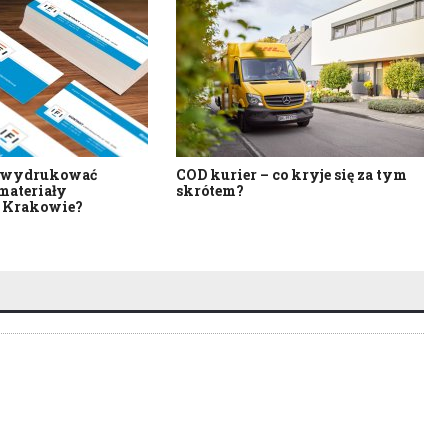
o wydrukować
COD kurier – co kryje się za tym
materiały
skrótem?
 Krakowie?