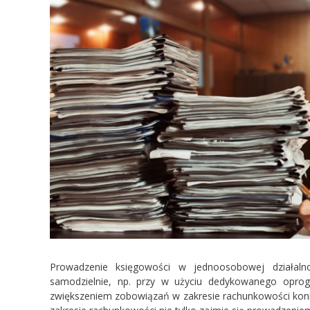
Prowadzenie księgowości w jednoosobowej działalno
samodzielnie, np. przy w użyciu dedykowanego opro
zwiększeniem zobowiązań w zakresie rachunkowości konie