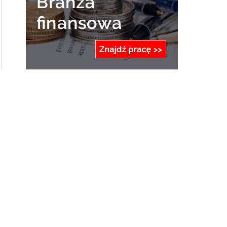
ZOBACZ RÓWNIEŻ
Jak wycenić tłumaczenie strony internetowej?
13 października 2021
0
Czy pożyczki pod zastaw nieruchomości to
dobry wybór?
14 sierpnia 2018
0
Emerytury dla celników i związane z nimi