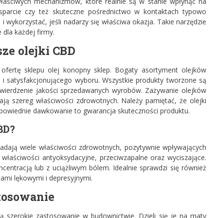
właściwych mechanizmów, które realnie są w stanie wpłynąć na
parcie czy też skuteczne pośrednictwo w kontaktach typowo
 wykorzystać, jeśli nadarzy się właściwa okazja. Takie narzędzie
 dla każdej firmy.
sze olejki CBD
 ofertę sklepu olej konopny sklep. Bogaty asortyment olejków
i satysfakcjonującego wyboru. Wszystkie produkty tworzone są
otwierdzenie jakości sprzedawanych wyrobów. Zażywanie olejków
ją szereg właściwości zdrowotnych. Należy pamiętać, że olejki
powiednie dawkowanie to gwarancja skuteczności produktu.
BD?
adają wiele właściwości zdrowotnych, pozytywnie wpływających
właściwości antyoksydacyjne, przeciwzapalne oraz wyciszające.
centracją lub z uciążliwym bólem. Idealnie sprawdzi się również
nami lękowymi i depresyjnymi.
stosowanie
ą szerokie zastosowanie w budownictwie. Dzieli się je na maty