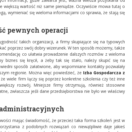
ych informacji, gdzie zawarta jest, ważna wiedza pozyskana od
e większą wartość niż same pieniądze. Oczywiście mowa tutaj o
ogą, wymieniać się wieloma informacjami co sprawia, że stają się
ść pewnych operacji
odność takich organizacji, a firmy skupiające się na typowych
kać poprzez swój dobry wizerunek. W ten sposób możemy, także
komendację co ułatwia prowadzenie dalszych rozmów z wieloma
y biznes się kręcił, a żeby tak się stało, należy skupić się na
owiedni sposób załatwione, aby wspomniane kontakty pozwalały
naszym regionie. Można więc powiedzieć, że
Izba Gospodarcza z
że wiele firm łączy się poprzez konkretne szkolenia czy też inne
iększy rozwój. Mniejsze firmy otrzymują, również stosowne
atne, zwłaszcza jeśli dane przedsiębiorstwa nie było we właściwy
administracyjnych
wości mając świadomość, że przecież taka forma szkoleń jest w
rzystania z podobnych rozwiązań co niewątpliwie daje jakieś