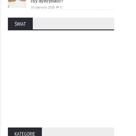
czy dystrybutor?
16 czerwca 2025
0
ŚWIAT
KATEGORIE