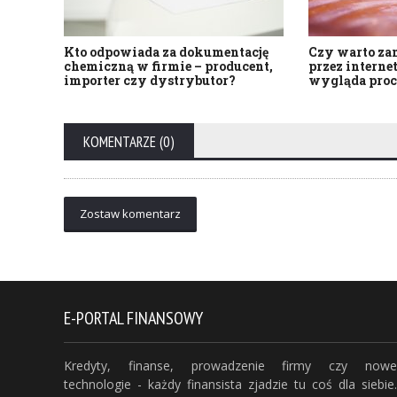
Kto odpowiada za dokumentację
Czy warto za
chemiczną w firmie – producent,
przez interne
importer czy dystrybutor?
wygląda proc
KOMENTARZE (0)
Zostaw komentarz
E-PORTAL FINANSOWY
Kredyty, finanse, prowadzenie firmy czy nowe
technologie - każdy finansista zjadzie tu coś dla siebie.