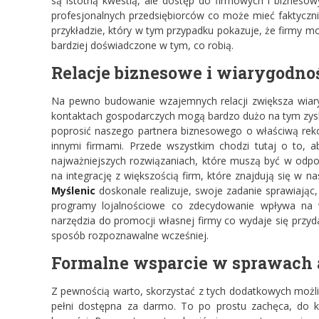
są istotną kwestią, ale dostęp do firmowych i biznesow
profesjonalnych przedsiębiorców co może mieć faktyczni
przykładzie, który w tym przypadku pokazuje, że firmy m
bardziej doświadczone w tym, co robią.
Relacje biznesowe i wiarygodno
Na pewno budowanie wzajemnych relacji zwiększa wiaryg
kontaktach gospodarczych mogą bardzo dużo na tym zys
poprosić naszego partnera biznesowego o właściwą re
innymi firmami. Przede wszystkim chodzi tutaj o to, ab
najważniejszych rozwiązaniach, które muszą być w odp
na integrację z większością firm, które znajdują się w 
Myślenic
doskonale realizuje, swoje zadanie sprawiając, 
programy lojalnościowe co zdecydowanie wpływa na w
narzędzia do promocji własnej firmy co wydaje się przyd
sposób rozpoznawalne wcześniej.
Formalne wsparcie w sprawach 
Z pewnością warto, skorzystać z tych dodatkowych możli
pełni dostępna za darmo. To po prostu zachęca, do ko