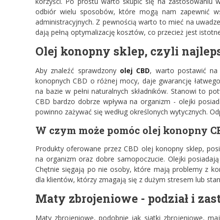
korzyści. Po prostu warto skupić się na zastosowaniu 
odbiór wielu sposobów, które mogą nam zapewnić ws
administracyjnych. Z pewnością warto to mieć na uwadze i
dają pełną optymalizację kosztów, co przecież jest istotne
Olej konopny sklep, czyli najlep
Aby znaleźć sprawdzony
olej CBD
, warto postawić na
konopnych CBD o różnej mocy, daje gwarancję łatwego 
na bazie w pełni naturalnych składników. Stanowi to p
CBD bardzo dobrze wpływa na organizm - olejki posiada
powinno zażywać się według określonych wytycznych. Od
W czym może pomóc olej konopny C
Produkty oferowane przez CBD olej konopny sklep, posi
na organizm oraz dobre samopoczucie. Olejki posiadają 
Chętnie sięgają po nie osoby, które mają problemy z kon
dla klientów, którzy zmagają się z dużym stresem lub sta
Maty zbrojeniowe - podział i za
Maty zbrojeniowe, podobnie jak siatki zbrojeniowe, maj