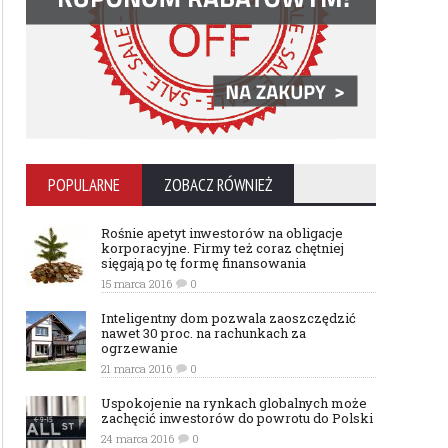
POPULARNE
ZOBACZ RÓWNIEŻ
Rośnie apetyt inwestorów na obligacje
korporacyjne. Firmy też coraz chętniej
sięgają po tę formę finansowania
15 marca 2016
0
Inteligentny dom pozwala zaoszczędzić
nawet 30 proc. na rachunkach za
ogrzewanie
21 marca 2016
0
Uspokojenie na rynkach globalnych może
zachęcić inwestorów do powrotu do Polski
24 marca 2016
0