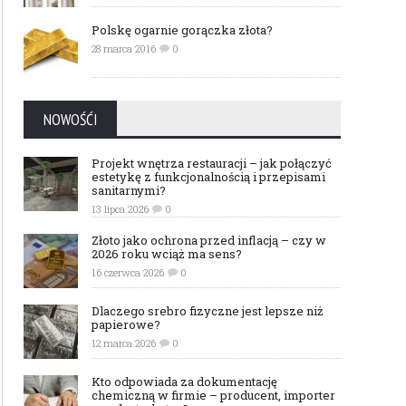
Polskę ogarnie gorączka złota?
28 marca 2016
0
NOWOŚĆI
Projekt wnętrza restauracji – jak połączyć
estetykę z funkcjonalnością i przepisami
sanitarnymi?
13 lipca 2026
0
Złoto jako ochrona przed inflacją – czy w
2026 roku wciąż ma sens?
16 czerwca 2026
0
Dlaczego srebro fizyczne jest lepsze niż
papierowe?
12 marca 2026
0
Kto odpowiada za dokumentację
chemiczną w firmie – producent, importer