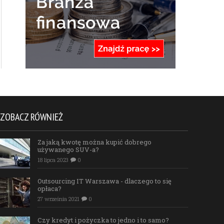
ZOBACZ RÓWNIEŻ
Za jaką kwotę można kupić dobrego
używanego SUV-a?
18 lipca 2023
0
Outsourcing IT Warszawa - dlaczego to się
opłaca?
27 września 2021
0
Czy kredyt i pożyczka to jedno i to samo?