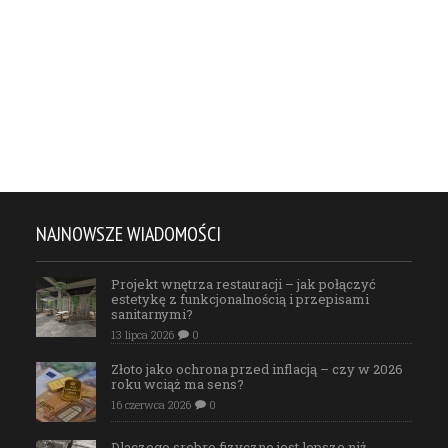
NAJNOWSZE WIADOMOŚCI
Projekt wnętrza restauracji – jak połączyć
estetykę z funkcjonalnością i przepisami
sanitarnymi?
13 lipca 2026
0
Złoto jako ochrona przed inflacją – czy w 2026
roku wciąż ma sens?
16 czerwca 2026
0
Dlaczego srebro fizyczne jest lepsze niż