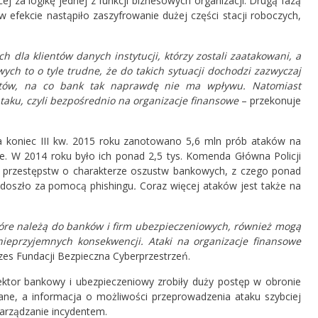
j za logikę jednej z funkcji biznesowych organizacji. Drugą fazą
 efekcie nastąpiło zaszyfrowanie dużej części stacji roboczych,
h dla klientów danych instytucji, którzy zostali zaatakowani, a
wych to o tyle trudne, że do takich sytuacji dochodzi zazwyczaj
ntów, na co bank tak naprawdę nie ma wpływu. Natomiast
aku, czyli bezpośrednio na organizacje finansowe
– przekonuje
a koniec III kw. 2015 roku zanotowano 5,6 mln prób ataków na
e. W 2014 roku było ich ponad 2,5 tys. Komenda Główna Policji
s. przestępstw o charakterze oszustw bankowych, z czego ponad
 doszło za pomocą phishingu
.
Coraz więcej ataków jest także na
 które należą do banków i firm ubezpieczeniowych, również mogą
ieprzyjemnych konsekwencji. Ataki na organizacje finansowe
zes Fundacji Bezpieczna Cyberprzestrzeń.
ektor bankowy i ubezpieczeniowy zrobiły duży postęp w obronie
ane, a informacja o możliwości przeprowadzenia ataku szybciej
arządzanie incydentem.