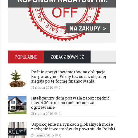
POPULARNE
ZOBACZ RÓWNIEŻ
Rośnie apetyt inwestorów na obligacje
korporacyjne. Firmy też coraz chętniej
sięgają po tę formę finansowania
15 marca 2016
0
Inteligentny dom pozwala zaoszczędzić
nawet 30 proc. na rachunkach za
ogrzewanie
21 marca 2016
0
Uspokojenie na rynkach globalnych może
zachęcić inwestorów do powrotu do Polski
24 marca 2016
0