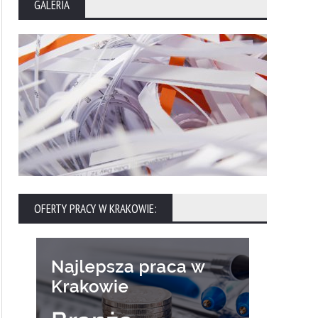
GALERIA
Jak wycenić tłumaczenie strony
Outsourcing IT Warsza
internetowej?
dlaczego to się opłaca?
OFERTY PRACY W KRAKOWIE: