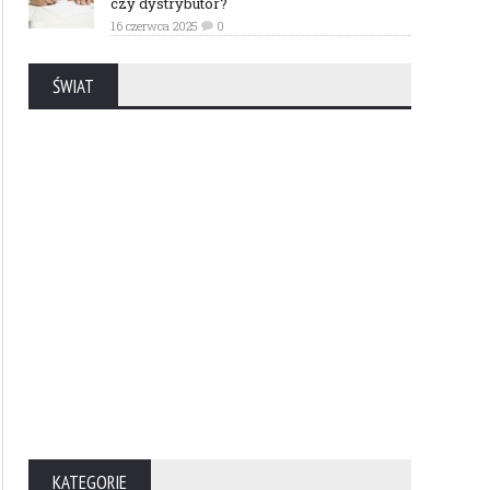
czy dystrybutor?
16 czerwca 2025
0
ŚWIAT
KATEGORIE