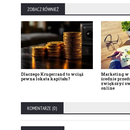
ZOBACZ RÓWNIEŻ
Dlaczego Krugerrand to wciąż
Marketing w L
pewna lokata kapitału?
średnie przed
zwiększyć sw
online
KOMENTARZE (0)