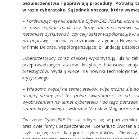
bezpieczeństwa i poprawiają procedury. Potrafią 
w razie cyberataku. Są jednak obszary, które wyma
–
Porównując wyniki badania Cyber-EXE Polska, które w
że poszczególne banki czy firmy ubezpieczeniowe s
natomiast dyskutować, czy cały sektor współpracuje w 
do poprawy
– ocenia w rozmowie z agencją Newseria 
w firmie Deloitte, współorganizującej z Fundacją Bezpiec
Cyberprzestępcy coraz częściej wykorzystują luki w z
przeprowadzanych ataków. Instytucje finansowe zdaj
przestępców. Wydają więcej na nowinki technologiczne,
kryzysowego.
–
Wiadomo więcej na temat ataków, więc można się do t
drugiej strony jest też pełna świadomość, że od cz
wyobrażeniem na temat cyberataku i do tego potrzebn
sztabu kryzysowego
– wskazuje Mirosław Maj, prezes Fun
Ćwiczenie Cyber-EXE Polska odbyło się w październiku
oraz dwie firmy ubezpieczeniowe. Scenariusz ćwiczenia z
czyli najczęstsze kategorie cyberataków. Pierws