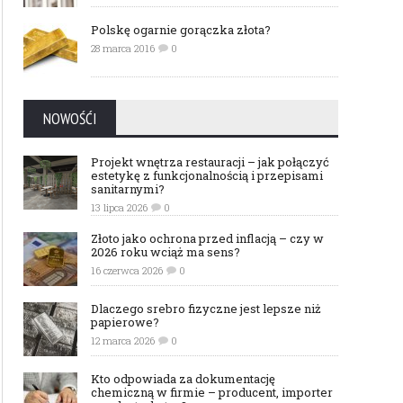
Polskę ogarnie gorączka złota?
28 marca 2016
0
NOWOŚĆI
Projekt wnętrza restauracji – jak połączyć
estetykę z funkcjonalnością i przepisami
sanitarnymi?
13 lipca 2026
0
Złoto jako ochrona przed inflacją – czy w
2026 roku wciąż ma sens?
16 czerwca 2026
0
Dlaczego srebro fizyczne jest lepsze niż
papierowe?
12 marca 2026
0
Kto odpowiada za dokumentację
chemiczną w firmie – producent, importer