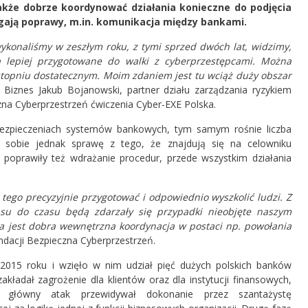
także dobrze koordynować działania konieczne do podjęcia
gają poprawy, m.in. komunikacja między bankami.
ykonaliśmy w zeszłym roku, z tymi sprzed dwóch lat, widzimy,
ą lepiej przygotowane do walki z cyberprzestępcami. Można
stopniu dostatecznym. Moim zdaniem jest tu wciąż duży obszar
Biznes Jakub Bojanowski, partner działu zarządzania ryzykiem
zna Cyberprzestrzeń ćwiczenia Cyber-EXE Polska.
abezpieczeniach systemów bankowych, tym samym rośnie liczba
ą sobie jednak sprawę z tego, że znajdują się na celowniku
 poprawiły też wdrażanie procedur, przede wszystkim działania
ego precyzyjnie przygotować i odpowiednio wyszkolić ludzi. Z
asu do czasu będą zdarzały się przypadki nieobjęte naszym
a jest dobra wewnętrzna koordynacja w postaci np. powołania
dacji Bezpieczna Cyberprzestrzeń.
 2015 roku i wzięło w nim udział pięć dużych polskich banków
akładał zagrożenie dla klientów oraz dla instytucji finansowych,
zy, główny atak przewidywał dokonanie przez szantażystę