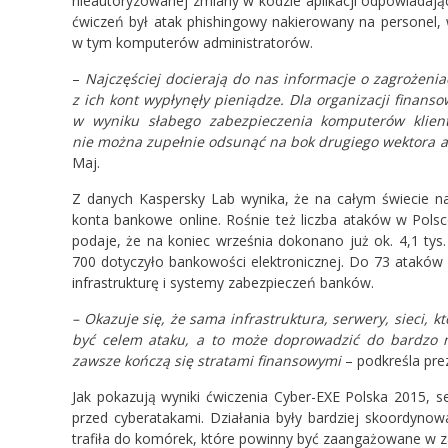
nieautoryzowanej zmiany w kodzie aplikacji odpowiadające
ćwiczeń był atak phishingowy nakierowany na personel, w
w tym komputerów administratorów.
–
Najczęściej docierają do nas informacje o zagrożeniac
z ich kont wypłynęły pieniądze. Dla organizacji finanso
w wyniku słabego zabezpieczenia komputerów klie
nie można zupełnie odsunąć na bok drugiego wektora at
Maj.
Z danych Kaspersky Lab wynika, że na całym świecie n
konta bankowe online. Rośnie też liczba ataków w Polsc
podaje, że na koniec września dokonano już ok. 4,1 ty
700 dotyczyło bankowości elektronicznej. Do 73 ataków
infrastrukturę i systemy zabezpieczeń banków.
– Okazuje się, że sama infrastruktura, serwery, sieci,
być celem ataku, a to może doprowadzić do bardzo n
zawsze kończą się stratami finansowymi
– podkreśla pre
Jak pokazują wyniki ćwiczenia Cyber-EXE Polska 2015, s
przed cyberatakami. Działania były bardziej skoordynow
trafiła do komórek, które powinny być zaangażowane w z