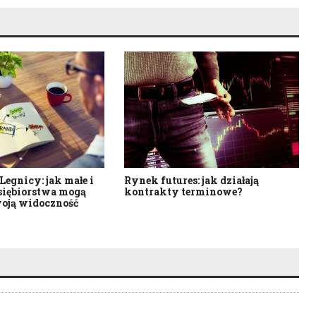
egnicy: jak małe i
Rynek futures: jak działają
siębiorstwa mogą
kontrakty terminowe?
oją widoczność