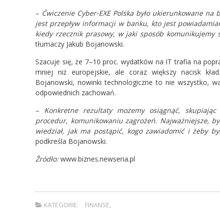
–
Ćwiczenie Cyber-EXE Polska było ukierunkowane na ba
jest przepływ informacji w banku, kto jest powiadamia
kiedy rzecznik prasowy, w jaki sposób komunikujemy s
tłumaczy Jakub Bojanowski.
Szacuje się, że 7–10 proc. wydatków na IT trafia na popr
mniej niż europejskie, ale coraz większy nacisk kład
Bojanowski, nowinki technologiczne to nie wszystko, 
odpowiednich zachowań.
–
Konkretne rezultaty możemy osiągnąć, skupiając
procedur, komunikowaniu zagrożeń. Najważniejsze, by 
wiedział, jak ma postąpić, kogo zawiadomić i żeby b
podkreśla Bojanowski.
Źródło:
www.biznes.newseria.pl
KATEGORIE:
FINANSE
,